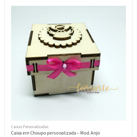
o
0
d
e
5
Caixas Personalizadas
Caixa em Choupo personalizada – Mod. Anjo