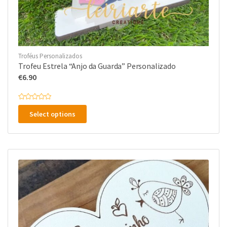
Troféus Personalizados
Trofeu Estrela “Anjo da Guarda” Personalizado
€
6.90
A
v
Select options
a
l
i
a
ç
ã
o
0
d
e
5