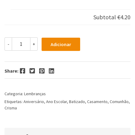
Subtotal
€4.20
Quantidade
-
+
Adicionar
de
Mini
Vaso
Personalizado
Facebook
Twitter
Pinterest
LinkedIn
Com
Share:
Flores
Coloridas
Categoria:
Lembranças
Etiquetas:
Aniversário
,
Ano Escolar
,
Batizado
,
Casamento
,
Comunhão
,
Crisma