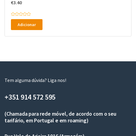
€
3.40
A
v
Adicionar
a
l
i
a
ç
ã
o
0
d
e
5
Tem alguma dúvida? Liga nos!
+351 914 572 595
(Chamada para rede móvel, de acordo com o seu
tarifário, em Portugal e em roaming)