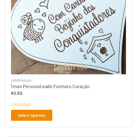
Lembranças
Íman Personalizado Formato Coração
€
3.50
A
v
Select options
a
l
i
a
ç
ã